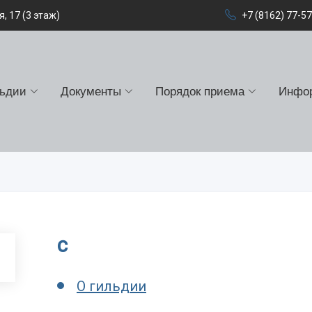
, 17 (3 этаж)
+7 (8162) 77-5
льдии
Документы
Порядок приема
Инфо
c
О гильдии