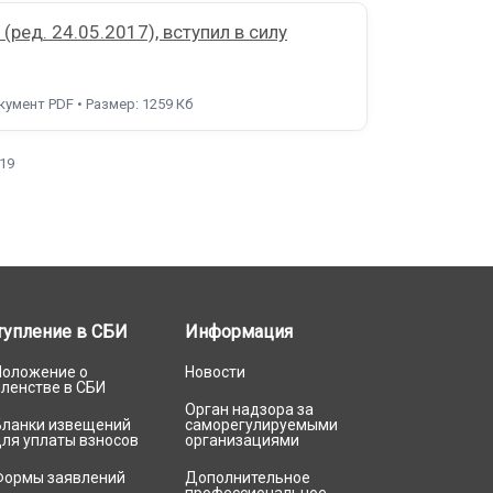
ред. 24.05.2017), вступил в силу
окумент PDF • Размер: 1259 Кб
:19
тупление в СБИ
Информация
Положение о
Новости
членстве в СБИ
Орган надзора за
Бланки извещений
саморегулируемыми
для уплаты взносов
организациями
Формы заявлений
Дополнительное