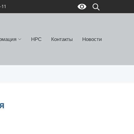
7-11
рмация
НРС
Контакты
Новости
я