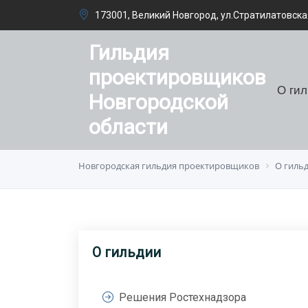
173001, Великий Новгород, ул.Стратилатовская
Гильдия
проектировщиков
О ги
Новгородской
области
Новгородская гильдия проектировщиков
О гиль
О гильдии
Решения Ростехнадзора