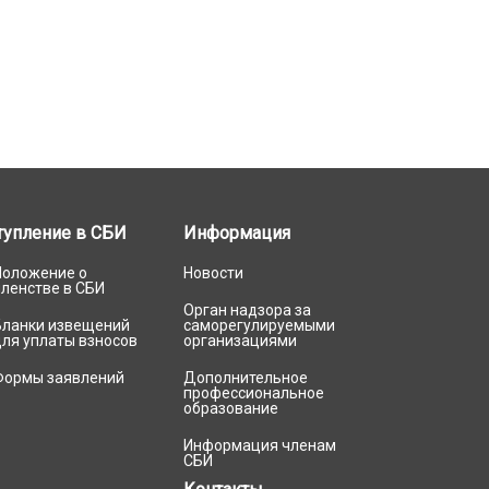
тупление в СБИ
Информация
Положение о
Новости
членстве в СБИ
Орган надзора за
Бланки извещений
саморегулируемыми
для уплаты взносов
организациями
Формы заявлений
Дополнительное
профессиональное
образование
Информация членам
СБИ