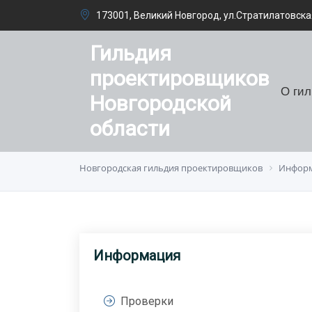
173001, Великий Новгород, ул.Стратилатовская
Гильдия
проектировщиков
О ги
Новгородской
области
Новгородская гильдия проектировщиков
Инфор
Информация
Проверки