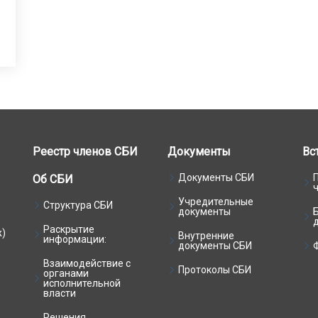
Реестр членов СБИ
Документы
Вс
Документы СБИ
Об СБИ
Учредительные
Структура СБИ
документы
Раскрытие
ж)
Внутренние
информации:
документы СБИ
Взаимодействие с
Протоколы СБИ
органами
исполнительной
власти
Решения