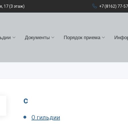
, 17 (3 этаж)
+7 (8162) 77-5
льдии
Документы
Порядок приема
Инфо
c
О гильдии