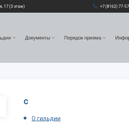
, 17 (3 этаж)
+7 (8162) 77-5
льдии
Документы
Порядок приема
Инфо
c
О гильдии