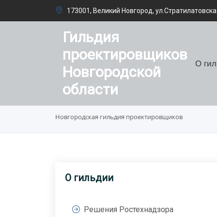
173001, Великий Новгород, ул.Стратилатовская
Гильдия
проектировщиков
О ги
Новгородской
области
Новгородская гильдия проектировщиков
О гильдии
Решения Ростехнадзора