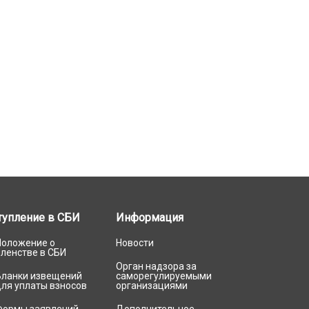
тупление в СБИ
Информация
Положение о
Новости
членстве в СБИ
Орган надзора за
Бланки извещений
саморегулируемыми
для уплаты взносов
организациями