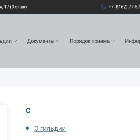
, 17 (3 этаж)
+7 (8162) 77-5
льдии
Документы
Порядок приема
Инфо
c
О гильдии