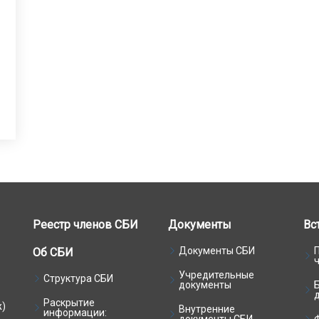
Реестр членов СБИ
Документы
Вс
Документы СБИ
Об СБИ
Учредительные
Структура СБИ
документы
Раскрытие
ж)
Внутренние
информации: