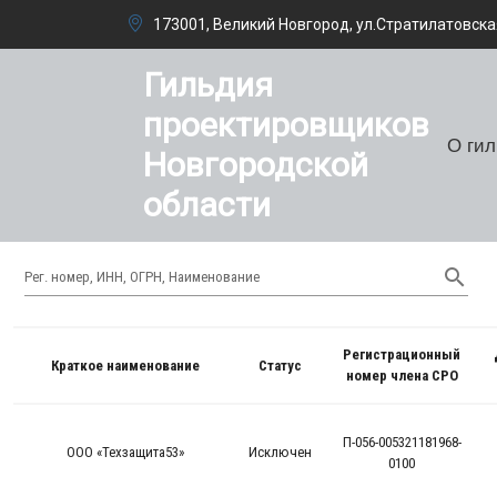
173001, Великий Новгород, ул.Стратилатовская
Гильдия
проектировщиков
О ги
Новгородской
области