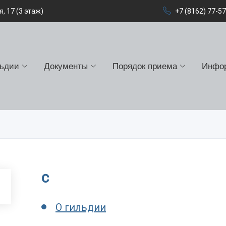
, 17 (3 этаж)
+7 (8162) 77-5
льдии
Документы
Порядок приема
Инфо
c
О гильдии