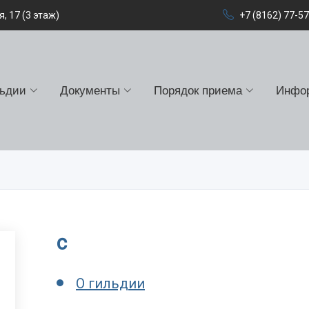
, 17 (3 этаж)
+7 (8162) 77-5
льдии
Документы
Порядок приема
Инфо
c
О гильдии