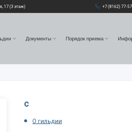
, 17 (3 этаж)
+7 (8162) 77-5
льдии
Документы
Порядок приема
Инфо
c
О гильдии